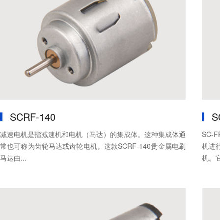
SCRF-140
S
减速电机是指减速机和电机（马达）的集成体。这种集成体通
SC-
常也可称为齿轮马达或齿轮电机。这款SCRF-140贵金属电刷
机进行
马达由...
机。