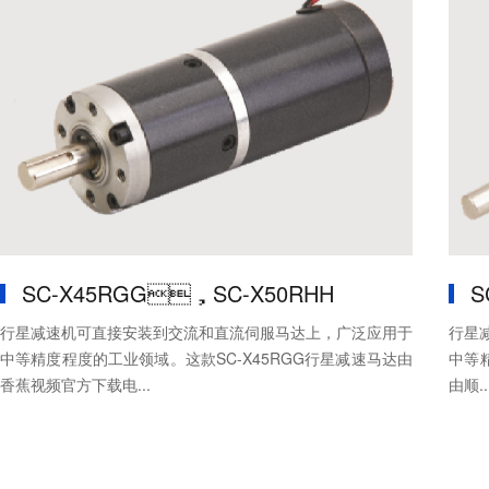
SC-X45RGG，SC-X50RHH
S
行星减速机可直接安装到交流和直流伺服马达上，广泛应用于
行星减
中等精度程度的工业领域。这款SC-X45RGG行星减速马达由
中等精
香蕉视频官方下载电...
由顺..