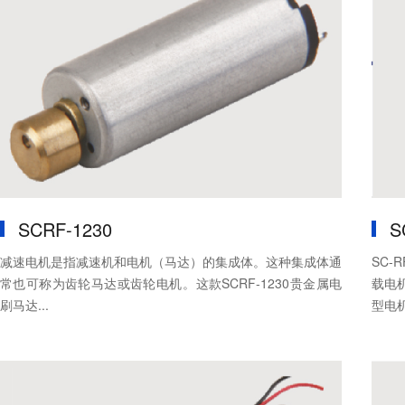
SCRF-1230
S
减速电机是指减速机和电机（马达）的集成体。这种集成体通
SC-
常也可称为齿轮马达或齿轮电机。这款SCRF-1230贵金属电
载电机
刷马达...
型电机