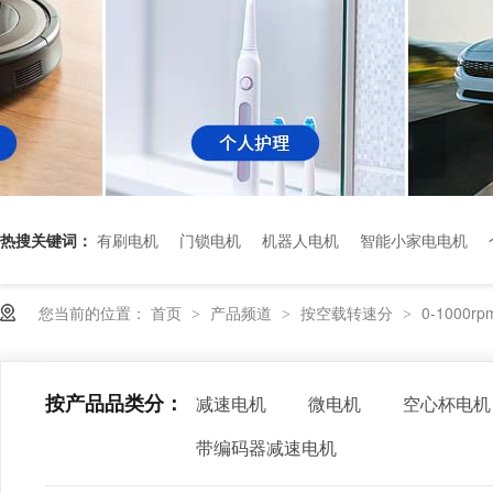
热搜关键词：
有刷电机
门锁电机
机器人电机
智能小家电电机
您当前的位置：
首页
产品频道
按空载转速分
0-1000rp
>
>
>
按产品品类分：
减速电机
微电机
空心杯电机
带编码器减速电机