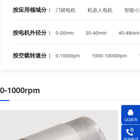
按应用领域分：
门锁电机
机器人电机
智能小
按电机外径分：
0-20mm
20-40mm
40-48mm
按空载转速分：
0-1000rpm
1000-10000rpm
0-1000rpm
QQ咨询
咨询电话