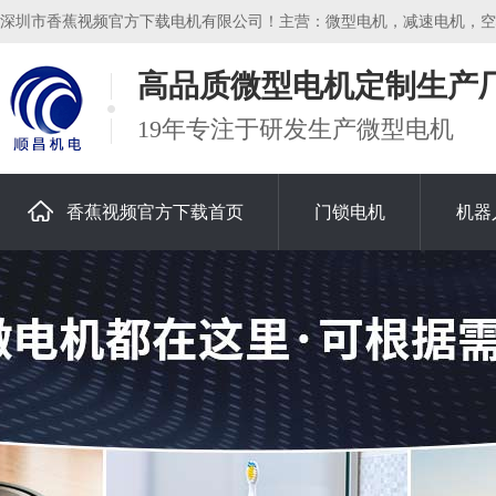
深圳市香蕉视频官方下载电机有限公司！主营：微型电机，减速电机，空心杯电机
高品质微型电机定制生产
19年专注于研发生产微型电机
香蕉视频官方下载首页
门锁电机
机器
关于香蕉视频官方下载