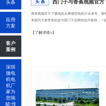
西门子与香蕉视频官方
头条
头 条
香蕉视频官方下载电机从事微型电机行业多年，拥有丰
应用
本期为大家带来的是与西门子品牌的合作案例，一起
方案
【了解详情+】
客户
案例
深圳
微电
机电
机厂
家为
您揭
秘:传