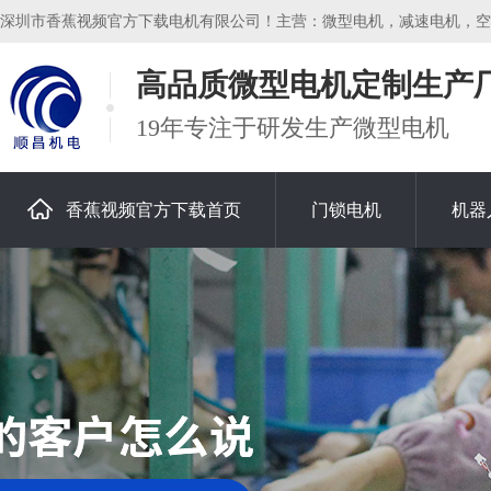
深圳市香蕉视频官方下载电机有限公司！主营：微型电机，减速电机，空心
高品质微型电机定制生产
19年专注于研发生产微型电机
香蕉视频官方下载首页
门锁电机
机器
关于香蕉视频官方下载