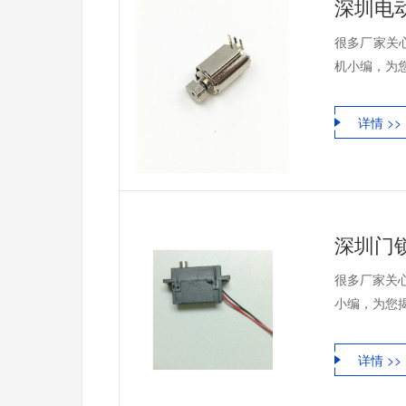
深圳电
很多厂家关心
机小编，为
详情 >>
深圳门
很多厂家关心
小编，
详情 >>