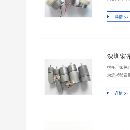
详情 >>
深圳窗
很多厂家关心
为您揭秘窗帘
详情 >>