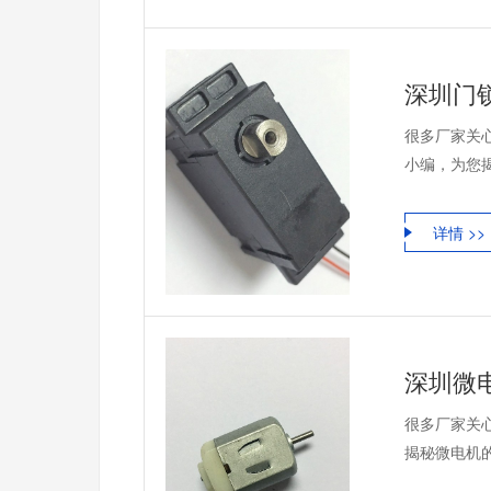
深圳门
很多厂家关心
小编，为
详情 >>
深圳微
很多厂家关心
揭秘微电机的