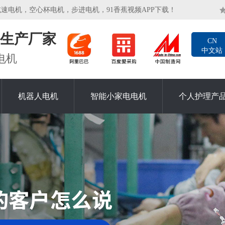
，空心杯电机，步进电机，91香蕉视频APP下载！
生产厂家
CN
中文站
电机
机器人电机
智能小家电电机
个人护理产