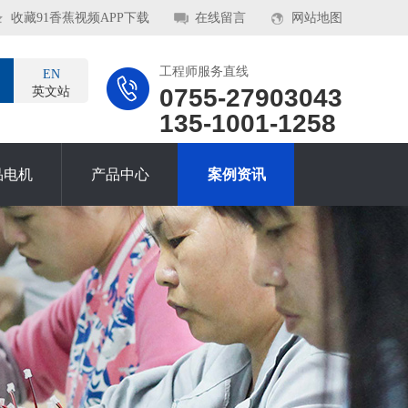
收藏91香蕉视频APP下载
在线留言
网站地图
工程师服务直线
EN
0755-27903043
英文站
135-1001-1258
品电机
产品中心
案例资讯