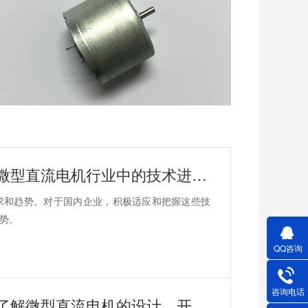
深圳微型直流电机电机厂家为您揭秘:微型直流电机行业中的技术进步与未来趋势
求和趋势。对于国内企业，积极适应和把握这些技
。
QQ咨询
咨询电话
深圳微型直流电机电机厂家为您揭秘:了解微型直流电机的设计、开发及制造过程