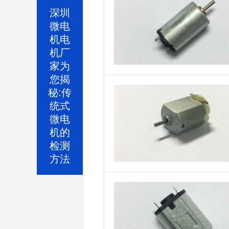
深圳
微电
机电
机厂
家为
您揭
秘:传
统式
微电
机的
检测
方法