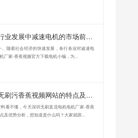
深圳减速电机电机厂家为您揭秘:电机行业发展中减速电机的市场前景展望
。随着社会经济的快速发展，各行各业对减速电
家-香蕉视频官方下载电机小编，为...
深圳无刷直流电机电机厂家为您揭秘:无刷污香蕉视频网站的特点及优势分析
料看不懂，今天深圳无刷直流电机电机厂家-香蕉
分析，想知道是什么吗？大家就跟...