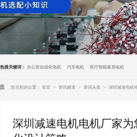
热搜关键词：
办公室自动化电机
汽车电机
医疗智能家居电机
您当前的位置：
首页
资讯频道
资讯头条
深圳减速电机
>
>
>
深圳减速电机电机厂家为