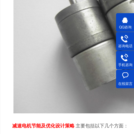
QQ咨询
咨询电话
手机咨询
在线留言
减速电机节能及优化设计策略
主要包括以下几个方面：