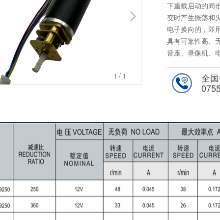
下重载启动的同步电
变时产生振荡和失
电子换向的
具有可靠性高、无
音座、录像机
1
/1
全国
075