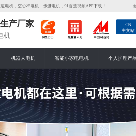
减速电机，空心杯电机，步进电机，91香蕉视频APP下载！
生产厂家
CN
中文站
电机
机器人电机
智能小家电电机
个人护理产