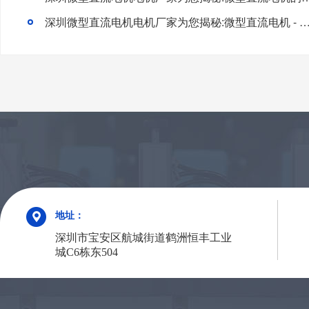
深圳微型直流电机电机厂家为您揭秘:微型直流电机 - 高效能
地址：
深圳市宝安区航城街道鹤洲恒丰工业
城C6栋东504